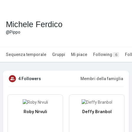
Michele Ferdico
@Pippo
Sequenza temporale
Gruppi
Mi piace
Following
Fol
6
4 Followers
Membri della famiglia
Roby Nrvuli
Deffy Branbol