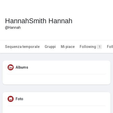
HannahSmith Hannah
@Hannah
Sequenza temporale
Gruppi
Mi piace
Following
Fol
1
Albums
Foto