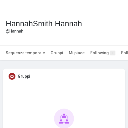
HannahSmith Hannah
@Hannah
Sequenza temporale
Gruppi
Mi piace
Following
Fol
1
Gruppi