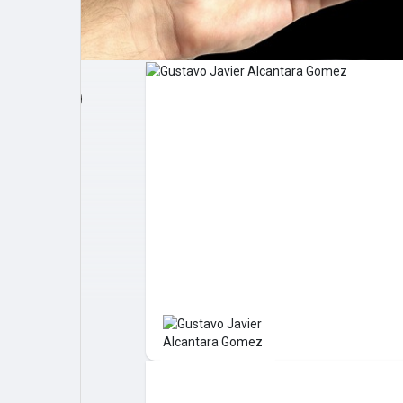
Post popolari
Giochi
Film
Lavori
offerte
finanziamenti