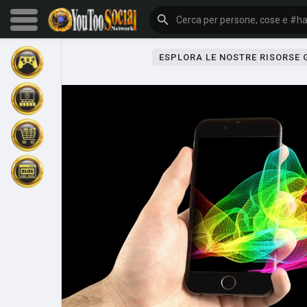
ESPLORA LE NOSTRE RISORSE
Sfoglia gli eventi
I miei eventi
Sfoglia gli articoli
Gli ultimi prodotti
Forum
Esplorare