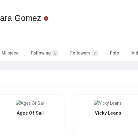
ntara Gomez
Mi piace
Following
Followers
Foto
Vi
5
7
Ages Of Sail
Vicky Leans