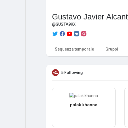
Gustavo Javier Alca
@GUSTA99X
Sequenza temporale
Gruppi
5 Following
palak khanna