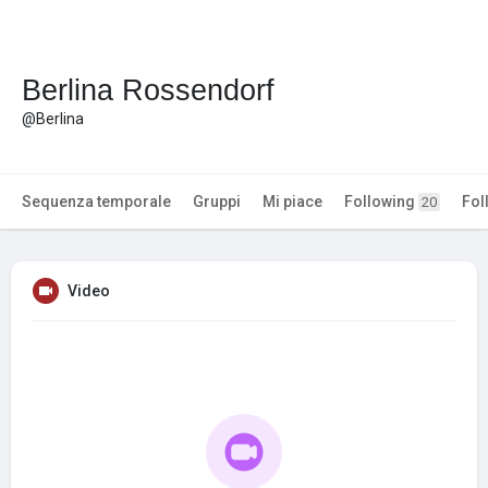
Berlina Rossendorf
@Berlina
Sequenza temporale
Gruppi
Mi piace
Following
Fol
20
Video