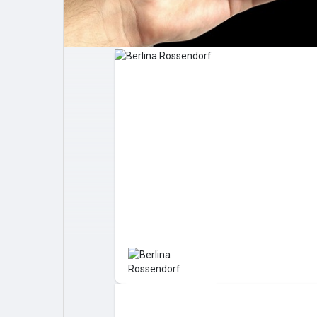
Post popolari
Giochi
Film
Lavori
offerte
finanziamenti