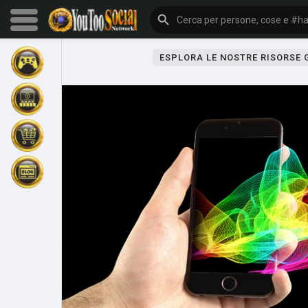
ESPLORA LE NOSTRE RISORSE
Sfoglia gli eventi
I miei eventi
Sfoglia gli articoli
Gli ultimi prodotti
Forum
Esplorare