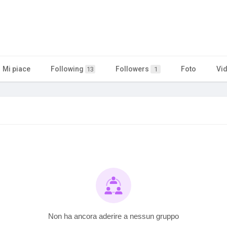
Mi piace
Following
Followers
Foto
Vi
13
1
Non ha ancora aderire a nessun gruppo