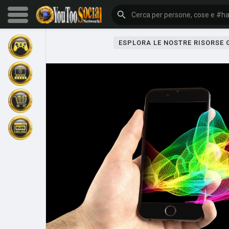
ESPLORA LE NOSTRE RISORSE
Sfoglia gli eventi
I miei eventi
Sfoglia gli articoli
Gli ultimi prodotti
Forum
Esplorare