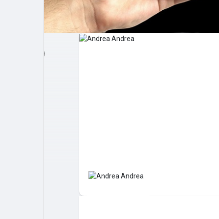
Post popolari
Giochi
Film
Lavori
offerte
finanziamenti