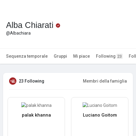
Alba Chiarati
@Albachiara
Sequenza temporale
Gruppi
Mi piace
Following
Fol
23
23 Following
Membri della famiglia
palak khanna
Luciano Goitom