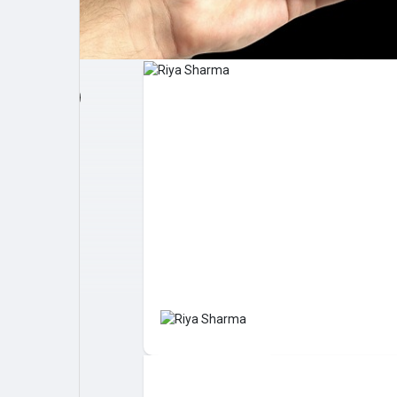
Post popolari
Giochi
Film
Lavori
offerte
finanziamenti