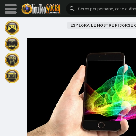
ESPLORA LE NOSTRE RISORSE
Sfoglia gli eventi
I miei eventi
Sfoglia gli articoli
Gli ultimi prodotti
Forum
Esplorare