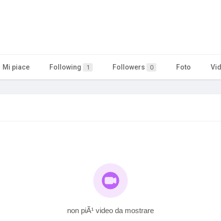
Mi piace
Following
Followers
Foto
Vi
1
0
non piÃ¹ video da mostrare