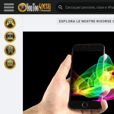
ESPLORA LE NOSTRE RISORSE
Sfoglia gli eventi
I miei eventi
Sfoglia gli articoli
Gli ultimi prodotti
Forum
Esplorare