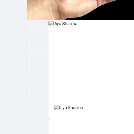
Post popolari
Giochi
Film
Lavori
offerte
finanziamenti