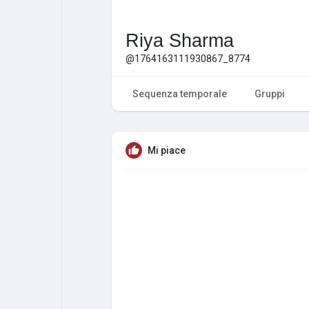
Riya Sharma
@1764163111930867_8774
Sequenza temporale
Gruppi
Mi piace