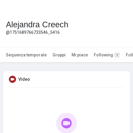
Alejandra Creech
@1751689766733546_5416
Sequenza temporale
Gruppi
Mi piace
Following
Fol
1
Video