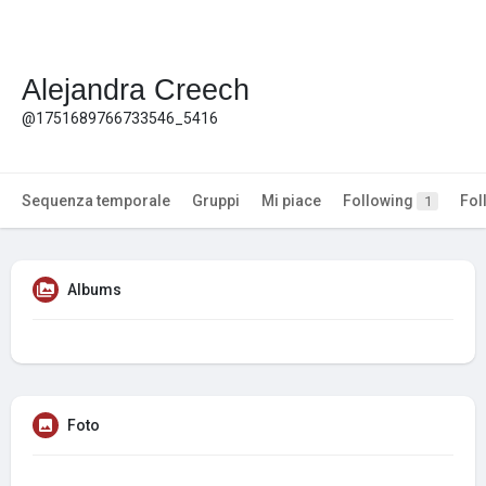
Alejandra Creech
@1751689766733546_5416
Sequenza temporale
Gruppi
Mi piace
Following
Fol
1
Albums
Foto