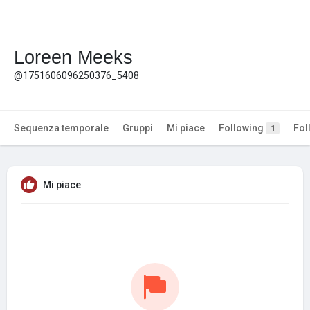
Loreen Meeks
@1751606096250376_5408
Sequenza temporale
Gruppi
Mi piace
Following
Fol
1
Mi piace