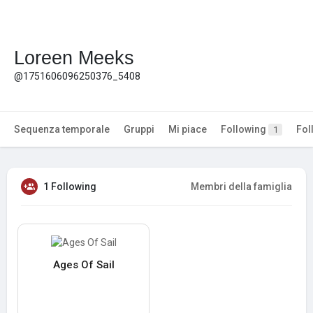
Loreen Meeks
@1751606096250376_5408
Sequenza temporale
Gruppi
Mi piace
Following
Fol
1
1 Following
Membri della famiglia
Ages Of Sail