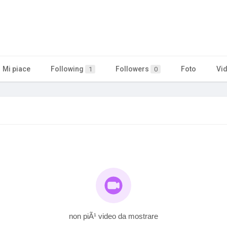
Mi piace
Following
Followers
Foto
Vi
1
0
non piÃ¹ video da mostrare