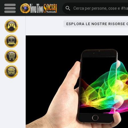
ESPLORA LE NOSTRE RISORSE
Sfoglia gli eventi
I miei eventi
Sfoglia gli articoli
Gli ultimi prodotti
Forum
Esplorare