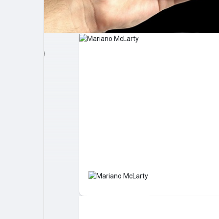
Post popolari
Giochi
Film
Lavori
offerte
finanziamenti