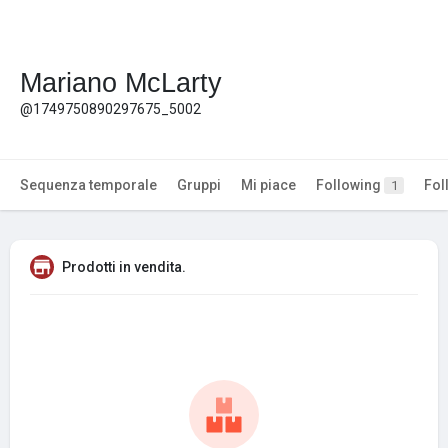
Mariano McLarty
@1749750890297675_5002
Sequenza temporale
Gruppi
Mi piace
Following
Fol
1
Prodotti in vendita.