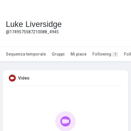
Luke Liversidge
@1749575587210088_4945
Sequenza temporale
Gruppi
Mi piace
Following
Fol
1
Video