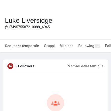
Luke Liversidge
@1749575587210088_4945
Sequenza temporale
Gruppi
Mi piace
Following
Fol
1
0 Followers
Membri della famiglia