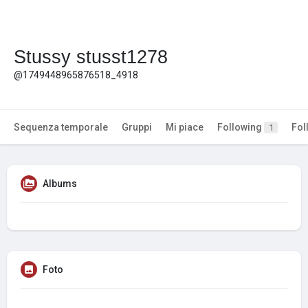
Stussy stusst1278
@1749448965876518_4918
Sequenza temporale
Gruppi
Mi piace
Following
Fol
1
Albums
Foto