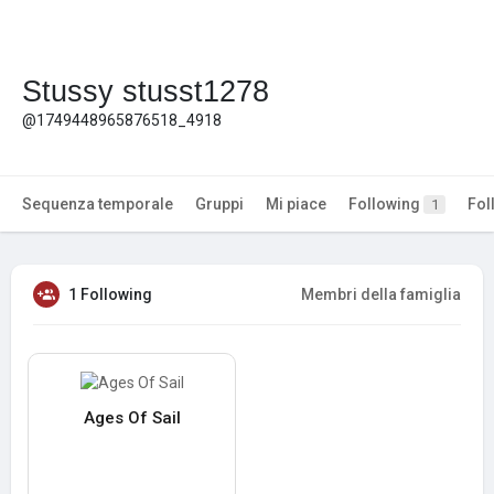
Stussy stusst1278
@1749448965876518_4918
Sequenza temporale
Gruppi
Mi piace
Following
Fol
1
1 Following
Membri della famiglia
Ages Of Sail