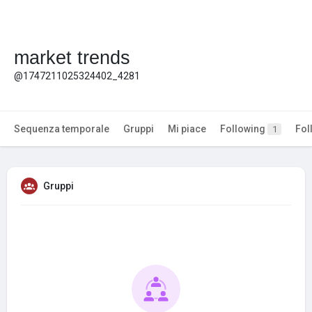
market trends
@1747211025324402_4281
Sequenza temporale
Gruppi
Mi piace
Following
Fol
1
Gruppi