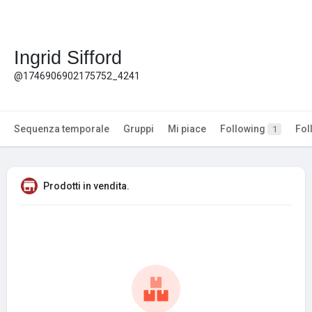
Ingrid Sifford
@1746906902175752_4241
Sequenza temporale
Gruppi
Mi piace
Following
Fol
1
Prodotti in vendita.