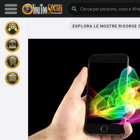
ESPLORA LE NOSTRE RISORSE
Sfoglia gli eventi
I miei eventi
Sfoglia gli articoli
Gli ultimi prodotti
Forum
Esplorare