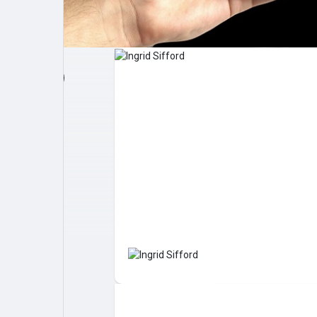
Post popolari
Giochi
Film
Lavori
offerte
finanziamenti