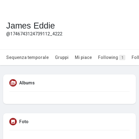
James Eddie
@1746743124739112_4222
Sequenza temporale
Gruppi
Mi piace
Following
Fol
1
Albums
Foto