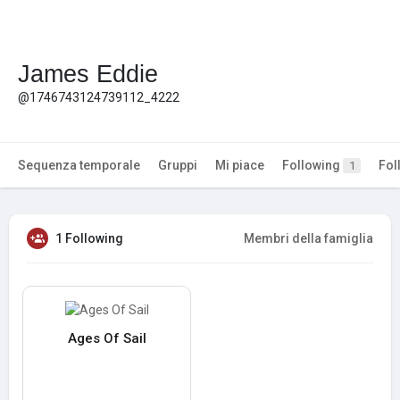
James Eddie
@1746743124739112_4222
Sequenza temporale
Gruppi
Mi piace
Following
Fol
1
1 Following
Membri della famiglia
Ages Of Sail