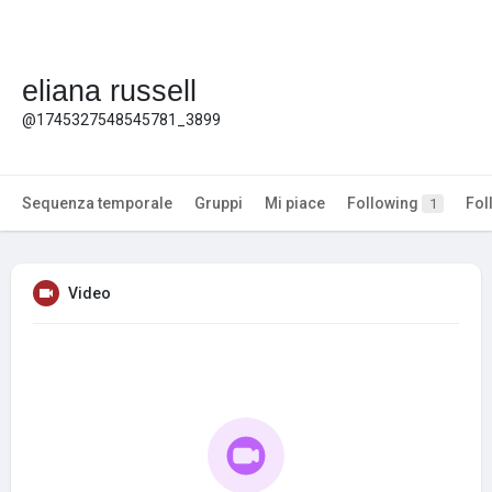
eliana russell
@1745327548545781_3899
Sequenza temporale
Gruppi
Mi piace
Following
Fol
1
Video