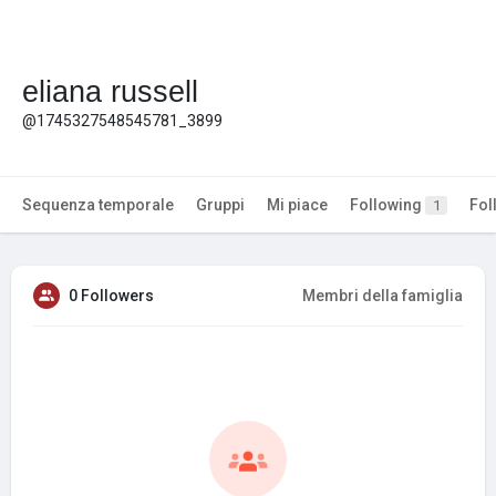
eliana russell
@1745327548545781_3899
Sequenza temporale
Gruppi
Mi piace
Following
Fol
1
0 Followers
Membri della famiglia