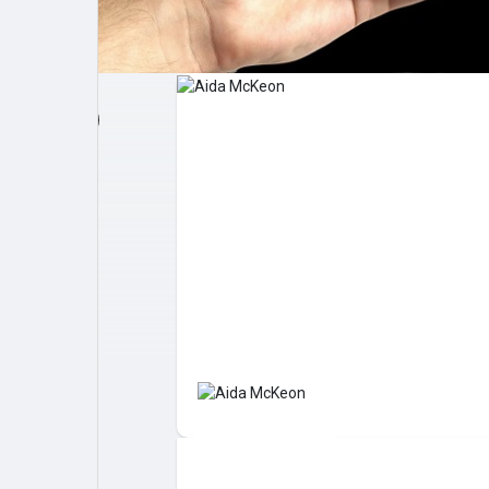
Post popolari
Giochi
Film
Lavori
offerte
finanziamenti