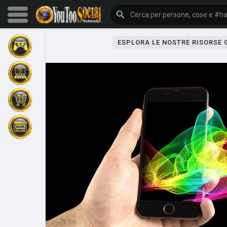
ESPLORA LE NOSTRE RISORSE
Sfoglia gli eventi
I miei eventi
Sfoglia gli articoli
Gli ultimi prodotti
Forum
Esplorare