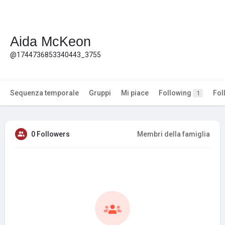
Aida McKeon
@1744736853340443_3755
Sequenza temporale
Gruppi
Mi piace
Following
Fol
1
0 Followers
Membri della famiglia