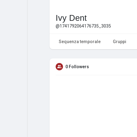
Ivy Dent
@1741792064176735_3035
Sequenza temporale
Gruppi
0 Followers