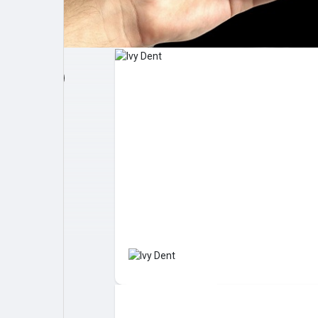
Post popolari
Giochi
Film
Lavori
offerte
finanziamenti