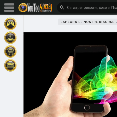
ESPLORA LE NOSTRE RISORSE
Sfoglia gli eventi
I miei eventi
Sfoglia gli articoli
Gli ultimi prodotti
Forum
Esplorare