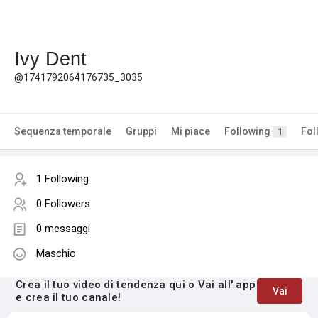
Ivy Dent
@1741792064176735_3035
Sequenza temporale
Gruppi
Mi piace
Following
Fol
1
1 Following
0 Followers
0 messaggi
Maschio
Crea il tuo video di tendenza qui o Vai all' app
Vai
e crea il tuo canale!