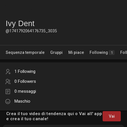
Ivy Dent
@1741792064176735_3035
Sequenza temporale
Gruppi
Mi piace
Following
Fol
1
1 Following
0 Followers
0 messaggi
Maschio
Crea il tuo video di tendenza qui o Vai all' app
Vai
e crea il tuo canale!