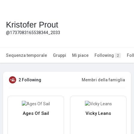
Kristofer Prout
@1737083165538344_2033
Sequenza temporale
Gruppi
Mi piace
Following
Fol
2
2 Following
Membri della famiglia
Ages Of Sail
Vicky Leans