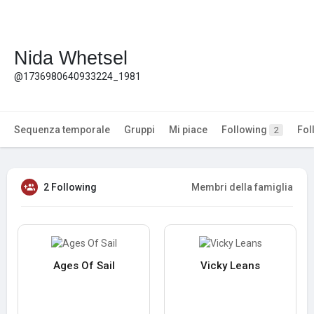
Nida Whetsel
@1736980640933224_1981
Sequenza temporale
Gruppi
Mi piace
Following
Fol
2
2 Following
Membri della famiglia
Ages Of Sail
Vicky Leans