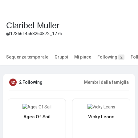
Claribel Muller
@1736614568260872_1776
Sequenza temporale
Gruppi
Mi piace
Following
Fol
2
2 Following
Membri della famiglia
Ages Of Sail
Vicky Leans