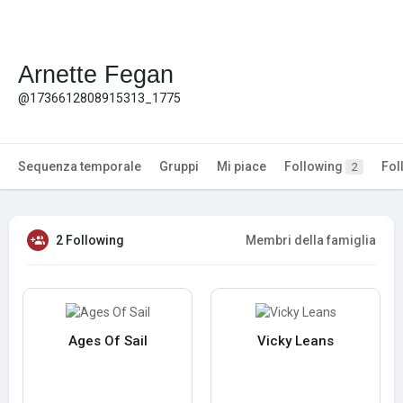
Arnette Fegan
@1736612808915313_1775
Sequenza temporale
Gruppi
Mi piace
Following
Fol
2
2 Following
Membri della famiglia
Ages Of Sail
Vicky Leans