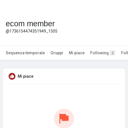
ecom member
@1736154474351949_1505
Sequenza temporale
Gruppi
Mi piace
Following
Fol
2
Mi piace