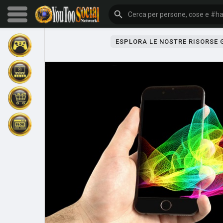
ESPLORA LE NOSTRE RISORSE
Sfoglia gli eventi
I miei eventi
Sfoglia gli articoli
Gli ultimi prodotti
Forum
Esplorare