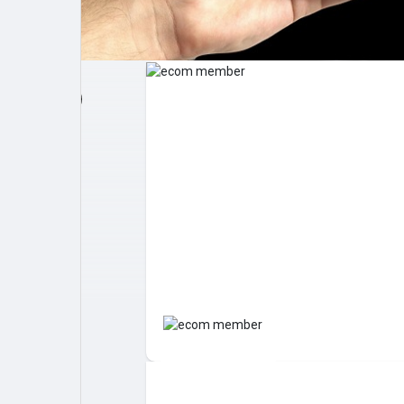
Post popolari
Giochi
Film
Lavori
offerte
finanziamenti