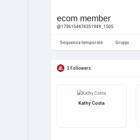
ecom member
@1736154474351949_1505
Sequenza temporale
Gruppi
2 Followers
Kathy Costa