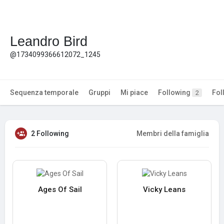
Leandro Bird
@1734099366612072_1245
Sequenza temporale
Gruppi
Mi piace
Following
Fol
2
2 Following
Membri della famiglia
Ages Of Sail
Vicky Leans