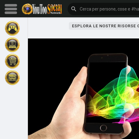
ESPLORA LE NOSTRE RISORSE
Sfoglia gli eventi
I miei eventi
Sfoglia gli articoli
Gli ultimi prodotti
Forum
Esplorare