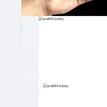
Post popolari
Giochi
Film
Lavori
offerte
finanziamenti