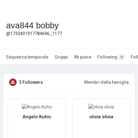
ava844 bobby
@1733401917784696_1177
Sequenza temporale
Gruppi
Mi piace
Following
Fol
9
3 Followers
Membri della famiglia
Angelo Kuhic
olivia olivia