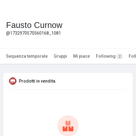
Fausto Curnow
@1732970570560168_1081
Sequenza temporale
Gruppi
Mi piace
Following
Fol
2
Prodotti in vendita.