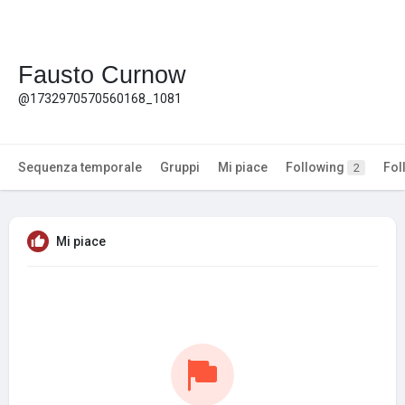
Fausto Curnow
@1732970570560168_1081
Sequenza temporale
Gruppi
Mi piace
Following
Fol
2
Mi piace