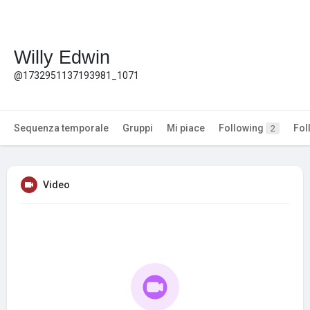
Willy Edwin
@1732951137193981_1071
Sequenza temporale
Gruppi
Mi piace
Following
Fol
2
Video