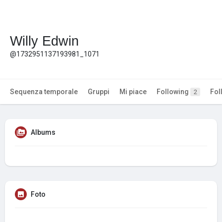
Willy Edwin
@1732951137193981_1071
Sequenza temporale
Gruppi
Mi piace
Following
Fol
2
Albums
Foto