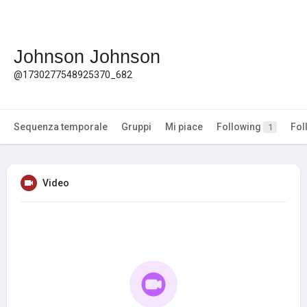
Johnson Johnson
@1730277548925370_682
Sequenza temporale
Gruppi
Mi piace
Following
Fol
1
Video