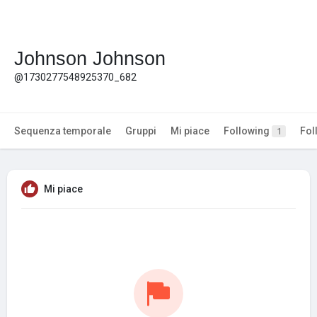
Johnson Johnson
@1730277548925370_682
Sequenza temporale
Gruppi
Mi piace
Following
Fol
1
Mi piace