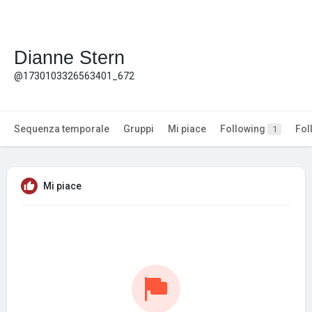
Dianne Stern
@1730103326563401_672
Sequenza temporale
Gruppi
Mi piace
Following
Fol
1
Mi piace