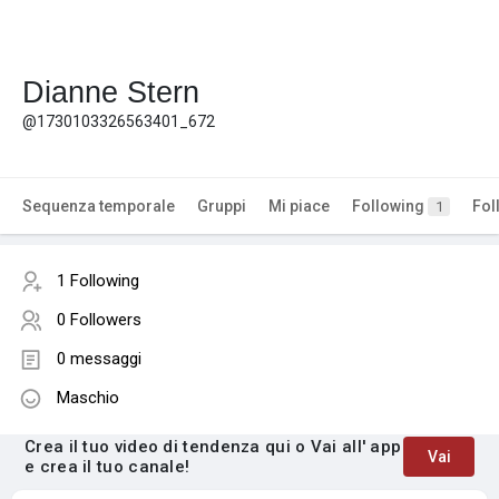
Dianne Stern
@1730103326563401_672
Sequenza temporale
Gruppi
Mi piace
Following
Fol
1
1 Following
0 Followers
0 messaggi
Maschio
Crea il tuo video di tendenza qui o Vai all' app
Vai
e crea il tuo canale!