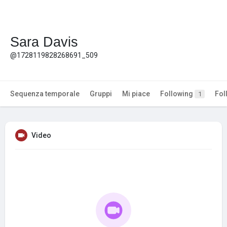
Sara Davis
@1728119828268691_509
Sequenza temporale
Gruppi
Mi piace
Following
Fol
1
Video